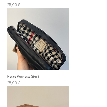
Prix
25,00 €
Petite Pochette Simili
Prix
25,00 €