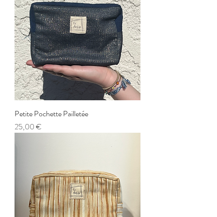
Petite Pochette Pailletée
Prix
25,00 €