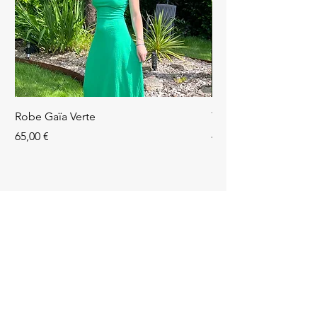
Robe Gaïa Verte
Top Avril Rouge
Prix
Prix
65,00 €
49,90 €
En Amo(u)r