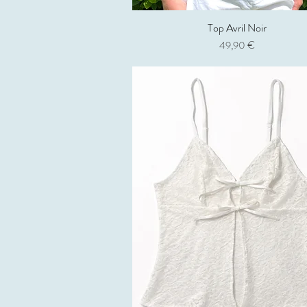
Top Avril Noir
Aperçu rapide
Prix
49,90 €