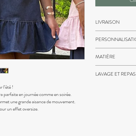
Co
LIVRAISON
Envoi dans un délai de 
PERSONNALISAT
Vous aimez la coupe de 
MATIÈRE
couleur ? N’hésitez pas
ensemble !
DENIM ELASTHANN
LAVAGE ET REPA
Laver en machine à 30·C
 l’été !
Retournez votre vêtemen
era parfaite en journée comme en soirée.
Repassage à températu
 permet une grande aisance de mouvement.
pour un effet oversize.