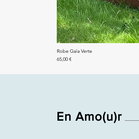
Robe Gaïa Verte
Prix
65,00 €
En Amo(u)r