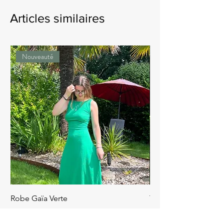
Articles similaires
Nouveauté
Robe Gaïa Verte
Top Avril Rouge
Prix
Prix
65,00 €
49,90 €