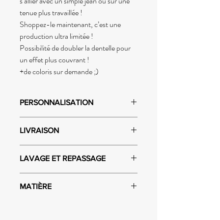
s’allier avec un simple jean ou sur une
tenue plus travaillée !
Shoppez-le maintenant, c’est une
production ultra limitée !
Possibilité de doubler la dentelle pour
un effet plus couvrant !
+de coloris sur demande ;)
PERSONNALISATION
Vous aimez la coupe de ce modèle mais
LIVRAISON
souhaitez une autre couleur ? N’hésitez
pas à me contacter et on en discutera
Envoi dans un délai de 2 semaines ouvrées.
ensemble !
LAVAGE ET REPASSAGE
Laver en machine à 30·C dans un filet ou
MATIÈRE
bien à la main.
JERSEY COTON BIOLOGIQUE
DENTELLE POLYESTER