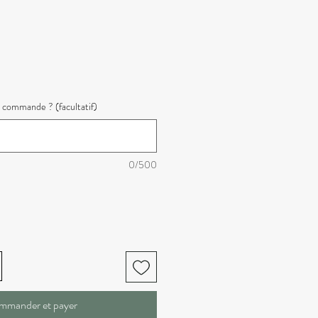
 commande ? (facultatif)
0/500
mmander et payer