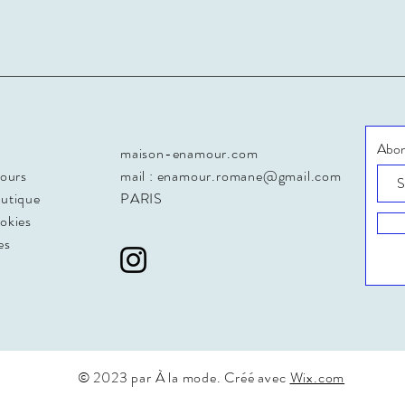
Abon
maison-enamour.com
tours
mail :
enamour.romane@gmail.com
outique
PARIS
ookies
es
© 2023 par À la mode. Créé avec
Wix.com