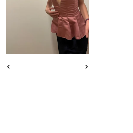
En Amo(u)r
Boutique
Avis clients