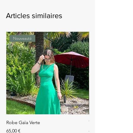
DENTELLE POLYESTER
Articles similaires
Nouveauté
Robe Gaïa Verte
Top Avril Rouge
Prix
Prix
65,00 €
49,90 €