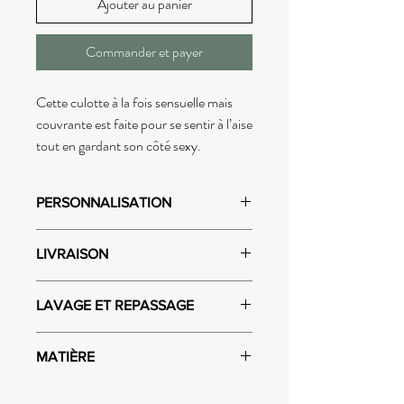
Ajouter au panier
Commander et payer
Cette culotte à la fois sensuelle mais
couvrante est faite pour se sentir à l’aise
tout en gardant son côté sexy.
PERSONNALISATION
Vous aimez la coupe de ce modèle mais
LIVRAISON
souhaitez une autre couleur ? N’hésitez
pas à me contacter et on en discutera
Envoi dans un délai de 2 semaines ouvrées.
ensemble !
LAVAGE ET REPASSAGE
Laver en machine à 30·C dans un filet ou
MATIÈRE
bien à la main.
FOND 100% COTON