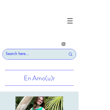
En Amo(u)r